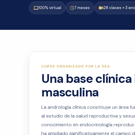
100% virtual
7 meses
28 clases + 3 en
CURSO ORGANIZADO POR LA SAA
Una base clínica 
masculina
La andrología clínica constituye un área 
al estudio de la salud reproductiva y sexua
conocimiento en endocrinología reproductiv
ha ampliado significativamente el campo d