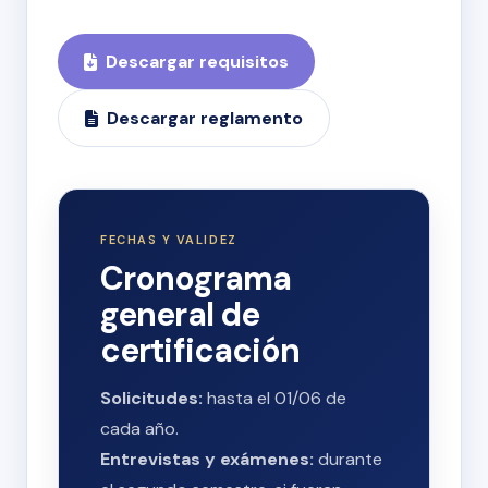
Descargar requisitos
Descargar reglamento
FECHAS Y VALIDEZ
Cronograma
general de
certificación
Solicitudes:
hasta el 01/06 de
cada año.
Entrevistas y exámenes:
durante